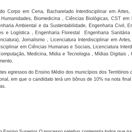
do Corpo em Cena, Bacharelado Interdisciplinar em Artes,
r em Humanidades, Biomedicina , Ciências Biológicas, CST em
nharia Ambiental e da Sustentabilidade, Engenharia Civil, E
es e Logística , Engenharia Florestal Engenharia Sanitária 
ciatura), Jornalismo , Licenciatura Interdisciplinar em Artes,
disciplinar em Ciências Humanas e Sociais, Licenciatura Interd
Computação, Medicina, Mídia e Tecnologia , Mídias Digitais ,
mento.
es egressos do Ensino Médio dos municípios dos Territórios 
ional, em que o candidato terá um bônus de 10% na nota fina
as.
o Ensino Superior. O processo seletivo contempla todos que pa