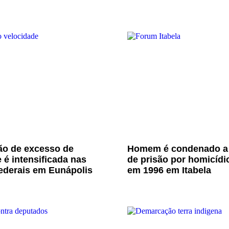
ão de excesso de
Homem é condenado a
 é intensificada nas
de prisão por homicídi
ederais em Eunápolis
em 1996 em Itabela