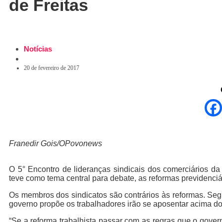
de Freitas
Notícias
20 de fevereiro de 2017
Franedir Gois/OPovonews
O 5° Encontro de lideranças sindicais dos comerciários da
teve como tema central para debate, as reformas previdenciá
Os membros dos sindicatos são contrários às reformas. Se
governo propõe os trabalhadores irão se aposentar acima d
“Se a reforma trabalhista passar com as regras que o gove