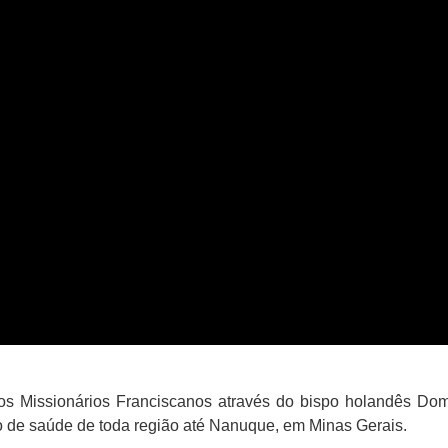
s Missionários Franciscanos através do bispo holandês Dom
ro de saúde de toda região até Nanuque, em Minas Gerais.