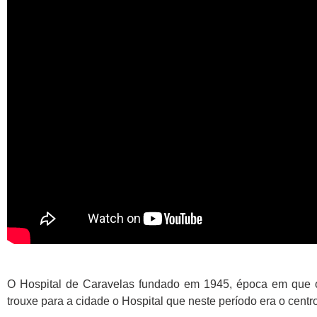
O Hospital de Caravelas fundado em 1945, época em que o
trouxe para a cidade o Hospital que neste período era o cent