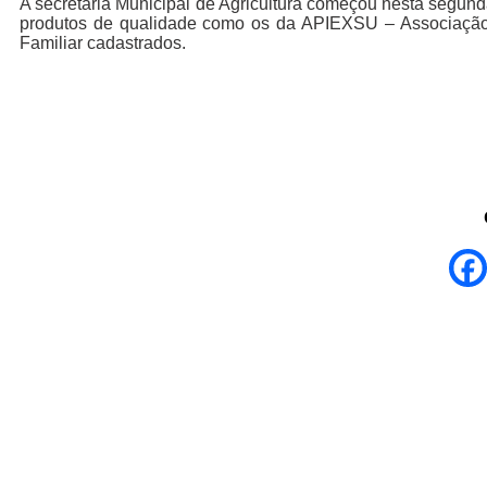
A secretaria Municipal de Agricultura começou nesta segun
produtos de qualidade como os da APIEXSU – Associação d
Familiar cadastrados.