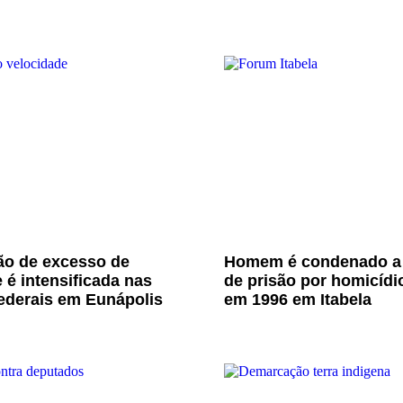
ão de excesso de
Homem é condenado a
 é intensificada nas
de prisão por homicídi
ederais em Eunápolis
em 1996 em Itabela