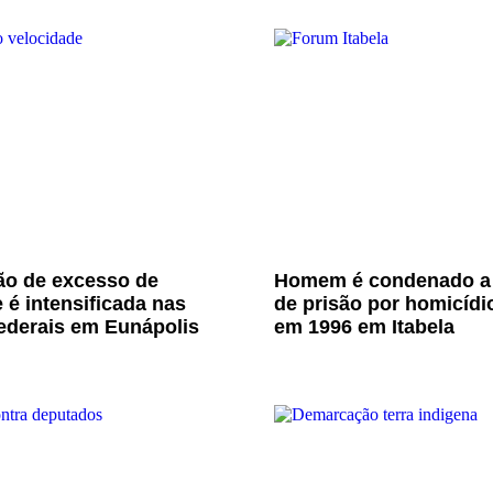
ão de excesso de
Homem é condenado a
 é intensificada nas
de prisão por homicídi
ederais em Eunápolis
em 1996 em Itabela