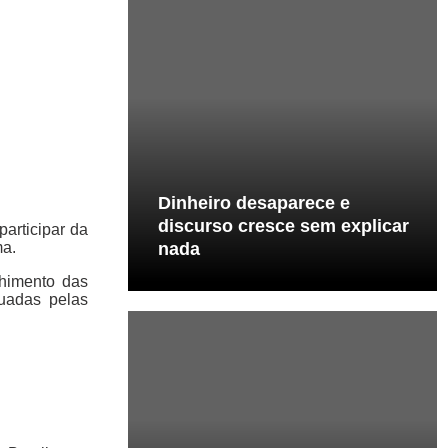
Dinheiro desaparece e
discurso cresce sem explicar
participar da
ma.
nada
chimento das
uadas pelas