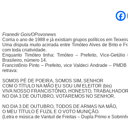
Franedir Gois/OPovonews
Corria o ano de 1988 e já existiam grupos políticos em Teixei
Uma disputa muito acirrada entre Timóteo Alves de Brito e Fr
com toda criatividade.
Enquanto Timóteo tinha: Timóteo – Prefeito, Vice-Getúli
Brasileiro, número 14.
Francistônio Pinto – Prefeito, vice Valdeci Andrade – PMDB 
retrava:
SOMOS PÉ DE POEIRA, SOMOS SIM, SENHOR
COM O TÍTULO NA MÃO EU SOU UM ELEITOR (bis)
VIVA NOSSO FRANCISTÔNIO, HONESTO, TRABALHADOR
NO DIA 3 DE OUTUBRO, VOTAREMOS NO SENHOR.
NO DIA 3 DE OUTUBRO, TODOS DE ARMAS NA MÃO,
O MEU TÍTULO É FUZIL E O VOTO MUNIÇÃO.
(Letra e música de Vantuil de Freitas – Dupla Primo e Sobrinh