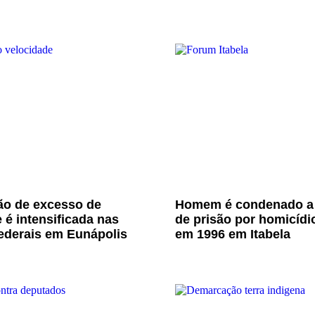
ão de excesso de
Homem é condenado a
 é intensificada nas
de prisão por homicídi
ederais em Eunápolis
em 1996 em Itabela