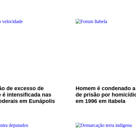
ão de excesso de
Homem é condenado a
 é intensificada nas
de prisão por homicídi
ederais em Eunápolis
em 1996 em Itabela