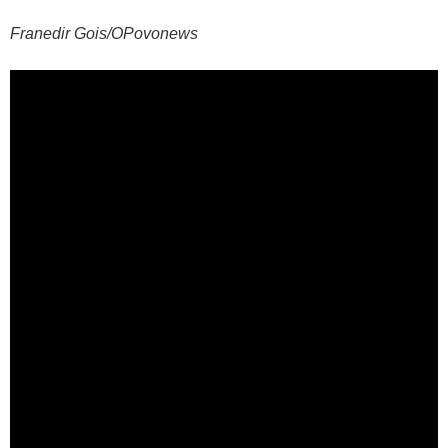
Franedir Gois/OPovonews