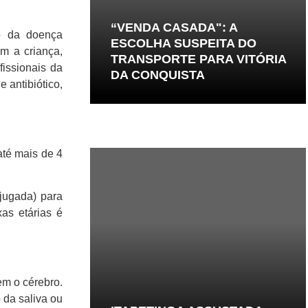
“VENDA CASADA": A
so da doença
ESCOLHA SUSPEITA DO
om a criança,
TRANSPORTE PARA VITÓRIA
fissionais da
DA CONQUISTA
 antibiótico,
até mais de 4
jugada) para
xas etárias é
em o cérebro.
 da saliva ou