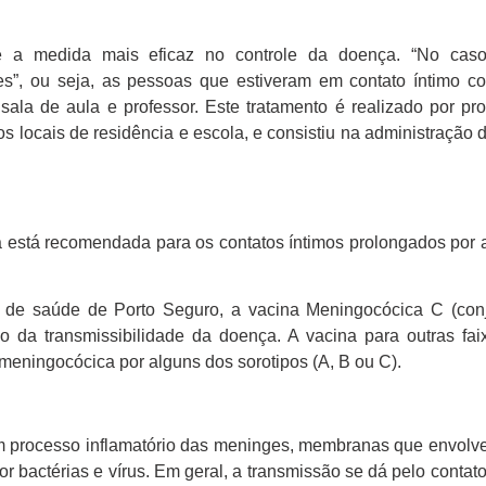
a é a medida mais eficaz no controle da doença. “No ca
tes”, ou seja, as pessoas que estiveram em contato íntimo c
la de aula e professor. Este tratamento é realizado por pro
s locais de residência e escola, e consistiu na administração de
a está recomendada para os contatos íntimos prolongados por 
s de saúde de Porto Seguro, a vacina Meningocócica C (con
o da transmissibilidade da doença. A vacina para outras fai
eningocócica por alguns dos sorotipos (A, B ou C).
um processo inflamatório das meninges, membranas que envolv
 bactérias e vírus. Em geral, a transmissão se dá pelo contato