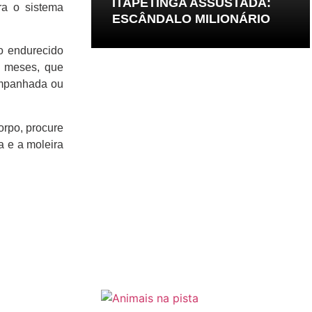
ITAPETINGA ASSUSTADA:
ra o sistema
ESCÂNDALO MILIONÁRIO
o endurecido
o meses, que
companhada ou
orpo, procure
a e a moleira