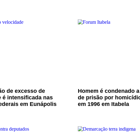
ão de excesso de
Homem é condenado a
 é intensificada nas
de prisão por homicídi
ederais em Eunápolis
em 1996 em Itabela