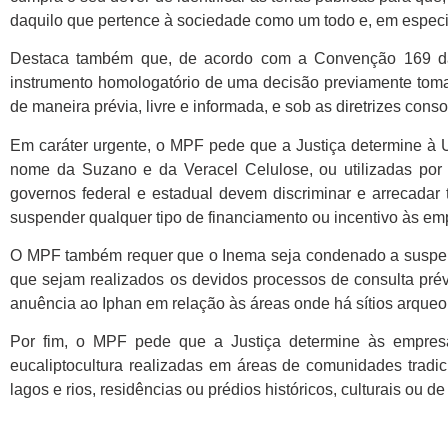
daquilo que pertence à sociedade como um todo e, em especial
Destaca também que, de acordo com a Convenção 169 da O
instrumento homologatório de uma decisão previamente tomada
de maneira prévia, livre e informada, e sob as diretrizes con
Em caráter urgente, o MPF pede que a Justiça determine à U
nome da Suzano e da Veracel Celulose, ou utilizadas por e
governos federal e estadual devem discriminar e arrecadar to
suspender qualquer tipo de financiamento ou incentivo às em
O MPF também requer que o Inema seja condenado a suspend
que sejam realizados os devidos processos de consulta prévia
anuência ao Iphan em relação às áreas onde há sítios arqueo
Por fim, o MPF pede que a Justiça determine às empresa
eucaliptocultura realizadas em áreas de comunidades tradi
lagos e rios, residências ou prédios históricos, culturais ou 