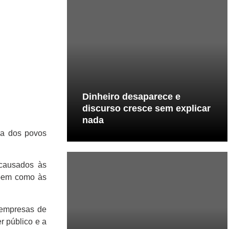
Dinheiro desaparece e
discurso cresce sem explicar
nada
ida dos povos
 causados às
 bem como às
 empresas de
r público e a