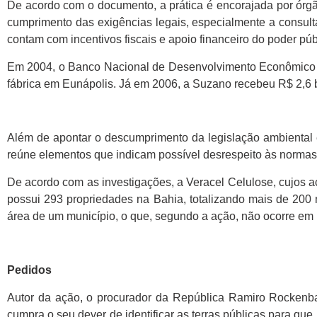
De acordo com o documento, a prática é encorajada por órg
cumprimento das exigências legais, especialmente a consult
contam com incentivos fiscais e apoio financeiro do poder púb
Em 2004, o Banco Nacional de Desenvolvimento Econômico e
fábrica em Eunápolis. Já em 2006, a Suzano recebeu R$ 2,6 
Além de apontar o descumprimento da legislação ambiental e 
reúne elementos que indicam possível desrespeito às normas 
De acordo com as investigações, a Veracel Celulose, cujos a
possui 293 propriedades na Bahia, totalizando mais de 200 
área de um município, o que, segundo a ação, não ocorre em
Pedidos
Autor da ação, o procurador da República Ramiro Rockenba
cumpra o seu dever de identificar as terras públicas para qu