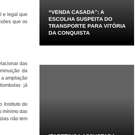
“VENDA CASADA": A
l e legal que
ESCOLHA SUSPEITA DO
cisões que os
TRANSPORTE PARA VITÓRIA
DA CONQUISTA
elacionar das
iminuição da
e a ampliação
lombolas já
 Instituto do
uo mínimo das
bolas não tem