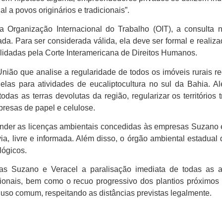
 a povos originários e tradicionais”.
rganização Internacional do Trabalho (OIT), a consulta 
. Para ser considerada válida, ela deve ser formal e realiza
solidadas pela Corte Interamericana de Direitos Humanos.
nião que analise a regularidade de todos os imóveis rurais r
las para atividades de eucaliptocultura no sul da Bahia. Al
das as terras devolutas da região, regularizar os territórios t
presas de papel e celulose.
er as licenças ambientais concedidas às empresas Suzano e
, livre e informada. Além disso, o órgão ambiental estadual d
lógicos.
s Suzano e Veracel a paralisação imediata de todas as a
cionais, bem como o recuo progressivo dos plantios próximos
de uso comum, respeitando as distâncias previstas legalmente.