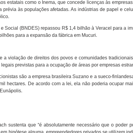
ãos estatais como o Inema, que concede licenças às empresas
a prévia às populações afetadas. As indústrias de papel e ce
lico.
 Social (BNDES) repassou R$ 1,4 bilhão à Veracel para a im
bilhões para a expansão da fábrica em Mucuri.
a violação de direitos dos povos e comunidades tradicionais,
legais previstas para a ocupação de áreas por empresas estra
cionistas são a empresa brasileira Suzano e a sueco-finlandes
mil hectares. De acordo com a lei, ela não poderia ocupar m
 Eunápolis.
ch sustenta que “é absolutamente necessário que o poder pú
e, em hipótese alguma, empreendedores privados se utilizem in