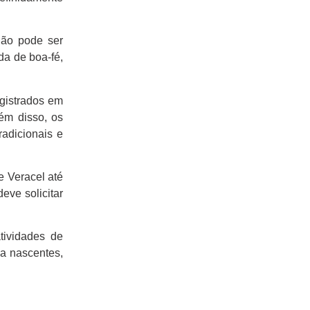
não pode ser
da de boa-fé,
egistrados em
ém disso, os
radicionais e
 Veracel até
eve solicitar
tividades de
 a nascentes,