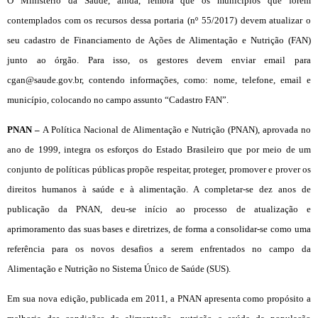
O Ministério da Saúde, ainda, lembra que os municípios que forem
contemplados com os recursos dessa portaria (nº 55/2017) devem atualizar o
seu cadastro de Financiamento de Ações de Alimentação e Nutrição (FAN)
junto ao órgão. Para isso, os gestores devem enviar email para
cgan@saude.gov.br, contendo informações, como: nome, telefone, email e
município, colocando no campo assunto “Cadastro FAN”.
PNAN –
A Política Nacional de Alimentação e Nutrição (PNAN), aprovada no
ano de 1999, integra os esforços do Estado Brasileiro que por meio de um
conjunto de políticas públicas propõe respeitar, proteger, promover e prover os
direitos humanos à saúde e à alimentação. A completar-se dez anos de
publicação da PNAN, deu-se início ao processo de atualização e
aprimoramento das suas bases e diretrizes, de forma a consolidar-se como uma
referência para os novos desafios a serem enfrentados no campo da
Alimentação e Nutrição no Sistema Único de Saúde (SUS).
Em sua nova edição, publicada em 2011, a PNAN apresenta como propósito a