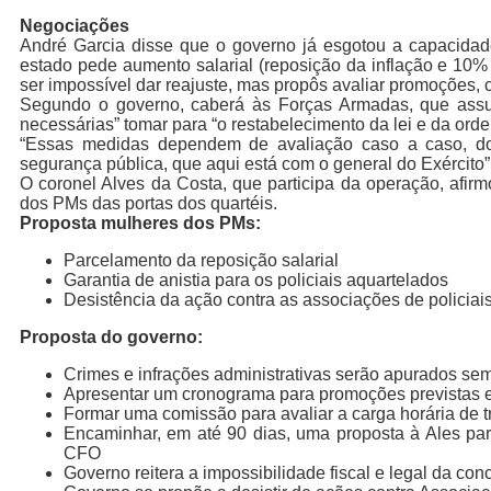
Negociações
André Garcia disse que o governo já esgotou a capacida
estado pede aumento salarial (reposição da inflação e 10%
ser impossível dar reajuste, mas propôs avaliar promoções, c
Segundo o governo, caberá às Forças Armadas, que assu
necessárias” tomar para “o restabelecimento da lei e da or
“Essas medidas dependem de avaliação caso a caso, do
segurança pública, que aqui está com o general do Exército”
O coronel Alves da Costa, que participa da operação, afirm
dos PMs das portas dos quartéis.
Proposta mulheres dos PMs:
Parcelamento da reposição salarial
Garantia de anistia para os policiais aquartelados
Desistência da ação contra as associações de policiai
Proposta do governo:
Crimes e infrações administrativas serão apurados se
Apresentar um cronograma para promoções previstas e
Formar uma comissão para avaliar a carga horária de t
Encaminhar, em até 90 dias, uma proposta à Ales para
CFO
Governo reitera a impossibilidade fiscal e legal da co