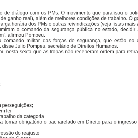
de de diálogo com os PMs. O movimento que paralisou o pol
 de ganho real), além de melhores condições de trabalho. O g
arga horária dos PMs e outras reivindicações (veja listas mais 
miram o comando da segurança pública no estado, decidir 
dem”, afirmou Pompeu.
 comando militar, das forças de segurança, que estão no
, disse Julio Pompeu, secretário de Direitos Humanos.
ou nesta sexta que as tropas não receberam ordem para retirar
s
m perseguições;
m lei
rabalho da categoria
 tornar obrigatório o bacharelado em Direito para o ingresso
ncessão do reajuste