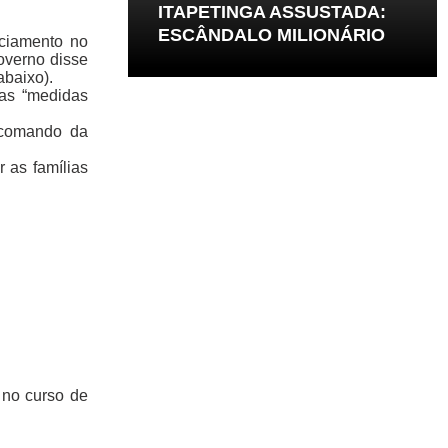
ITAPETINGA ASSUSTADA:
ESCÂNDALO MILIONÁRIO
iciamento no
overno disse
abaixo).
as “medidas
 comando da
 as famílias
 no curso de