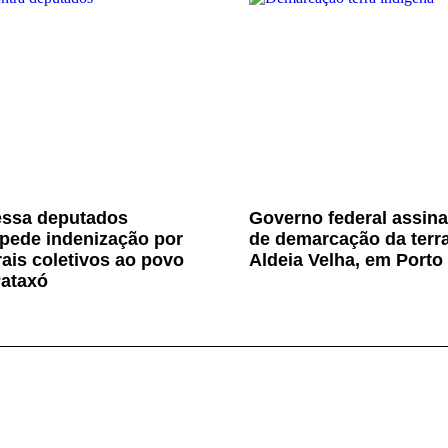
ssa deputados
Governo federal assina
 pede indenização por
de demarcação da terr
ais coletivos ao povo
Aldeia Velha, em Porto
Pataxó
l Bahia de Comunicação - 2023 ©. Todos os direitos reser