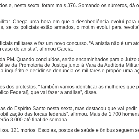
ciados e, nesta sexta, foram mais 376. Somando os números, dá o
litar. Chega uma hora em que a desobediência evolui para 
, se os policiais estão armados, o motim evolui para revolta”
liciais militares e faz um novo concurso. “A anistia não é um a
caso de anistia”, afirmou Garcia.
a da PM. Quando concluídos, serão encaminhados para o Juízo d
álise da Promotoria de Justiça junto à Vara da Auditoria Milit
da inquérito e decidir se denuncia os militares e propõe uma a
res dos protestos. “Também vamos identificar as mulheres que p
co Federal], que vai fazer a análise”, disse.
uas do Espírito Santo nesta sexta, mas destacou que vai pedir 
bilização das forças federais”, afirmou. Mais de 1.700 homen
erão 3.000 até final de semana.
deixou 121 mortos. Escolas, postos de saúde e ônibus seguem s