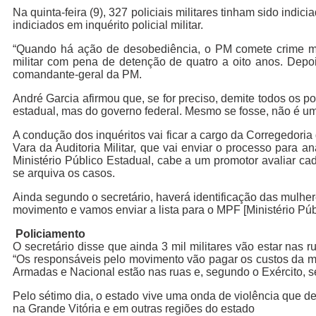
Na quinta-feira (9), 327 policiais militares tinham sido indi
indiciados em inquérito policial militar.
“Quando há ação de desobediência, o PM comete crime mi
militar com pena de detenção de quatro a oito anos. Depois
comandante-geral da PM.
André Garcia afirmou que, se for preciso, demite todos os po
estadual, mas do governo federal. Mesmo se fosse, não é um 
A condução dos inquéritos vai ficar a cargo da Corregedori
Vara da Auditoria Militar, que vai enviar o processo para an
Ministério Público Estadual, cabe a um promotor avaliar ca
se arquiva os casos.
Ainda segundo o secretário, haverá identificação das mulhe
movimento e vamos enviar a lista para o MPF [Ministério Públi
Policiamento
O secretário disse que ainda 3 mil militares vão estar nas r
“Os responsáveis pelo movimento vão pagar os custos da mo
Armadas e Nacional estão nas ruas e, segundo o Exército, s
Pelo sétimo dia, o estado vive uma onda de violência que 
na Grande Vitória e em outras regiões do estado