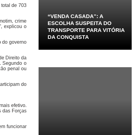
 total de 703
“VENDA CASADA": A
motim, crime
ESCOLHA SUSPEITA DO
, explicou o
TRANSPORTE PARA VITÓRIA
DA CONQUISTA
to do governo
e Direito da
ar. Segundo o
ção penal ou
articipam do
mais efetivo.
s das Forças
em funcionar