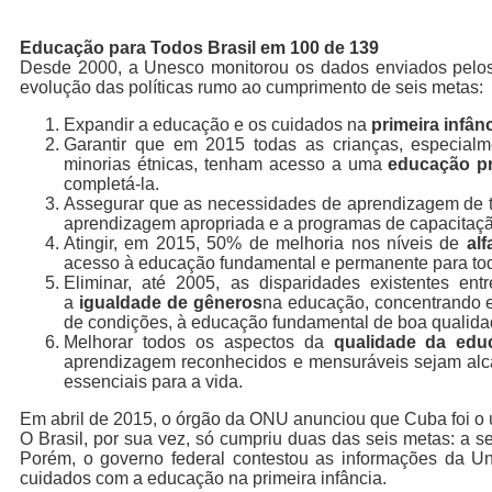
Educação para Todos Brasil em 100 de 139
Desde 2000, a Unesco monitorou os dados enviados pelo
evolução das políticas rumo ao cumprimento de seis metas:
Expandir a educação e os cuidados na
primeira infân
Garantir que em 2015 todas as crianças, especialme
minorias étnicas, tenham acesso a uma
educação p
completá-la.
Assegurar que as necessidades de aprendizagem de 
aprendizagem apropriada e a programas de capacitaçã
Atingir, em 2015, 50% de melhoria nos níveis de
al
acesso à educação fundamental e permanente para tod
Eliminar, até 2005, as disparidades existentes en
a
igualdade de gêneros
na educação, concentrando e
de condições, à educação fundamental de boa qualida
Melhorar todos os aspectos da
qualidade da edu
aprendizagem reconhecidos e mensuráveis sejam alca
essenciais para a vida.
Em abril de 2015, o órgão da ONU anunciou que Cuba foi o ú
O Brasil, por sua vez, só cumpriu duas das seis metas: a s
Porém, o governo federal contestou as informações da U
cuidados com a educação na primeira infância.