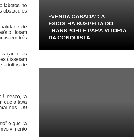
alfabetos no
s obstáculos
“VENDA CASADA": A
ESCOLHA SUSPEITA DO
nalidade de
TRANSPORTE PARA VITÓRIA
tório, foram
DA CONQUISTA
icas em três
tização e as
les disseram
e adultos de
a Unesco, “a
m que a taxa
rmal nos 139
to” e que “a
nvolvimento