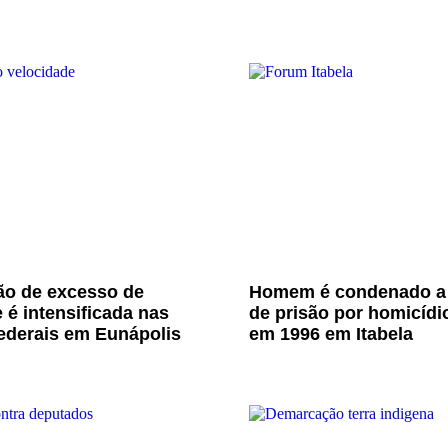
ão de excesso de
Homem é condenado a
 é intensificada nas
de prisão por homicídi
ederais em Eunápolis
em 1996 em Itabela