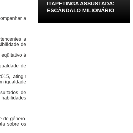
ITAPETINGA ASSUSTADA:
ESCÂNDALO MILIONÁRIO
companhar a
rtencentes a
sibilidade de
 eqüitativo à
igualdade de
015, atingir
em igualdade
sultados de
 habilidades
e de gênero.
ala sobre os