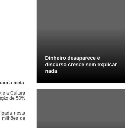
Dinheiro desaparece e
discurso cresce sem explicar
nada
iram a meta.
 e a Cultura
dução de 50%
ulgada nesta
8 milhões de