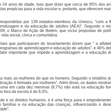
e 24 anos de idade. Isso quer dizer que cerca de 85% dos an
s propícias para a vida escolar e, portanto, que oferecem mai
respondidas por 139 estados-membros da Unesco, “com a fi
prendizagem e da educação de adultos (AEA)”. Segundo o rela
9, o Marco de Ação de Belém, que inclui propostas de polít
ida social, cívica e comunitária.
ses que participaram do levantamento dizem que ” a alfabe
 programas de aprendizagem e educação de adultos”, e 46% de
fator importante que impede a aprendizagem e a educação d
eta mais as mulheres do que os homens. Segundo o relatório d
etização é formada por mulheres”. Além disso, os dados mostra
: uma em cada dez meninas (9,7%) não está na educação fo
s fora da escola é de 8,3%.
ade e os direitos humanos, e é uma força para o empoderamen
famílias e na educação das crianças, influenciando o dese
dade”.