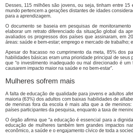
Desses, 115 milhões são jovens, ou seja, tinham entre 15 
mundo pertencem a gerações distantes de idades considerada
para a aprendizagem.
O documento se baseia em pesquisas de monitoramento 
elaborar um retrato diferenciado da situação global da a
avaliados os progressos dos países que assinaram, em 200
áreas: saúde e bem-estar; emprego e mercado de trabalho; e v
Apesar do fracasso no cumprimento da meta, 85% dos paí
habilidades básicas eram uma prioridade principal de seus
que “o investimento inadequado ou mal direcionado é um 
causarem impacto maior na saúde e no bem-estar”.
Mulheres sofrem mais
A falta de educação de qualidade para jovens e adultos af
maioria (63%) dos adultos com baixas habilidades de alfab
de meninas fora da escola é mais alta que a de meninos
países participantes da pesquisa, enquanto a taxa de menino
O órgão afirma que “a educação é essencial para a dignid
educação de mulheres também tem grandes impactos nas 
econômico, a saúde e o engajamento cívico de toda a socie