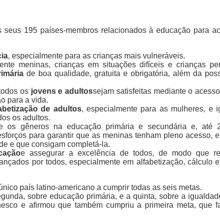
s seus 195 países-membros relacionados à educação para a
cia
, especialmente para as crianças mais vulneráveis.
nte meninas, crianças em situações difíceis e crianças pe
rimária
de boa qualidade, gratuita e obrigatória, além da pos
todos os
jovens e adultos
sejam satisfeitas mediante o acesso
o para a vida.
fabetização de adultos
, especialmente para as mulheres, e 
os os adultos.
tre os gêneros na educação primária e secundária e, até 2
sforços para garantir que as meninas tenham pleno acesso, 
de e que consigam completá-la.
cação
e assegurar a excelência de todos, de modo que re
nçados por todos, especialmente em alfabetização, cálculo e
nico país latino-americano a cumprir todas as seis metas.
egunda, sobre educação primária, e a quinta, sobre a igualdad
nesco e afirmou que também cumpriu a primeira meta, que f