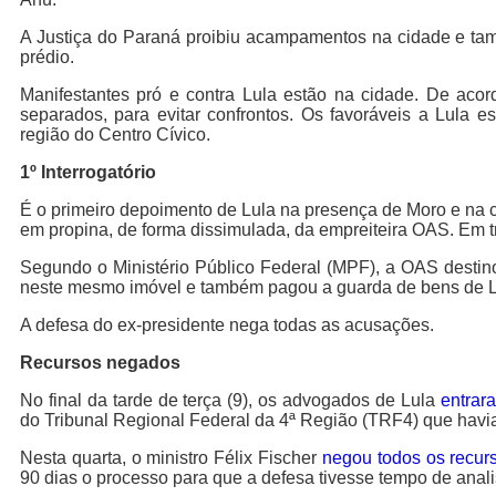
A Justiça do Paraná proibiu acampamentos na cidade e tamb
prédio.
Manifestantes pró e contra Lula estão na cidade. De aco
separados, para evitar confrontos. Os favoráveis a Lula
região do Centro Cívico.
1º Interrogatório
É o primeiro depoimento de Lula na presença de Moro e na 
em propina, de forma dissimulada, da empreiteira OAS. Em tr
Segundo o Ministério Público Federal (MPF), a OAS destino
neste mesmo imóvel e também pagou a guarda de bens de Lu
A defesa do ex-presidente nega todas as acusações.
Recursos negados
No final da tarde de terça (9), os advogados de Lula
entrar
do Tribunal Regional Federal da 4ª Região (TRF4) que havi
Nesta quarta, o ministro Félix Fischer
negou todos os recur
90 dias o processo para que a defesa tivesse tempo de anal