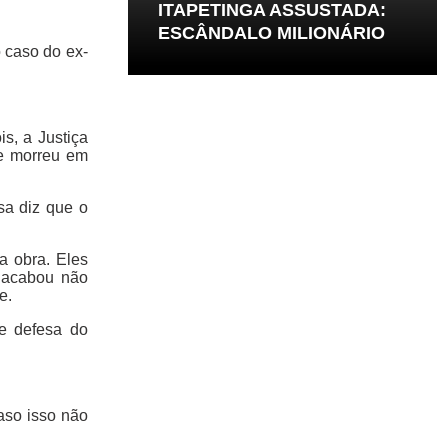
ITAPETINGA ASSUSTADA:
ESCÂNDALO MILIONÁRIO
o caso do ex-
s, a Justiça
ue morreu em
sa diz que o
a obra. Eles
e acabou não
e.
e defesa do
aso isso não