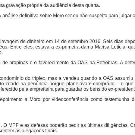
a gravação própria da audiência desta quarta.
nálise definitiva sobre Moro ser ou não suspeito para julgar 
lavagem de dinheiro em 14 de setembro 2016. Seis dias depoi
réus. Entre eles, estava a ex-primeira-dama Marisa Letícia, q
o.
 de propinas e o favorecimento da OAS na Petrobras. A defe
condomínio do triplex, mas a vendeu quando a OAS assumiu 
nto citado na denúncia porque planejavam comprá-lo – o qu
ferecido pela empreiteira para guardar os bens do ex-president
depoimento a Moro por videoconferência como testemunha d
l. O MPF e as defesas poderão pedir as últimas diligências. C
sentem as alegações finais.