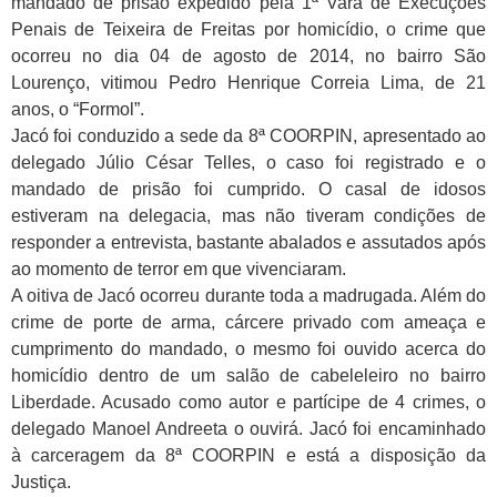
mandado de prisão expedido pela 1ª Vara de Execuções
Penais de Teixeira de Freitas por homicídio, o crime que
ocorreu no dia 04 de agosto de 2014, no bairro São
Lourenço, vitimou Pedro Henrique Correia Lima, de 21
anos, o “Formol”.
Jacó foi conduzido a sede da 8ª COORPIN, apresentado ao
delegado Júlio César Telles, o caso foi registrado e o
mandado de prisão foi cumprido. O casal de idosos
estiveram na delegacia, mas não tiveram condições de
responder a entrevista, bastante abalados e assutados após
ao momento de terror em que vivenciaram.
A oitiva de Jacó ocorreu durante toda a madrugada. Além do
crime de porte de arma, cárcere privado com ameaça e
cumprimento do mandado, o mesmo foi ouvido acerca do
homicídio dentro de um salão de cabeleleiro no bairro
Liberdade. Acusado como autor e partícipe de 4 crimes, o
delegado Manoel Andreeta o ouvirá. Jacó foi encaminhado
à carceragem da 8ª COORPIN e está a disposição da
Justiça.