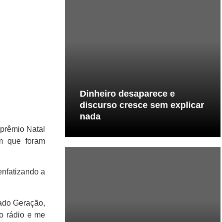
Dinheiro desaparece e
discurso cresce sem explicar
nada
prêmio Natal
em que foram
enfatizando a
cado Geração,
o rádio e me