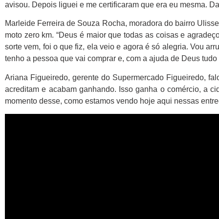
avisou. Depois liguei e me certificaram que era eu mesma. Daí 
Marleide Ferreira de Souza Rocha, moradora do bairro Ulis
moto zero km. “Deus é maior que todas as coisas e agradeço
sorte vem, foi o que fiz, ela veio e agora é só alegria. Vou 
tenho a pessoa que vai comprar e, com a ajuda de Deus tudo v
Ariana Figueiredo, gerente do Supermercado Figueiredo, f
acreditam e acabam ganhando. Isso ganha o comércio, a cid
momento desse, como estamos vendo hoje aqui nessas entreg