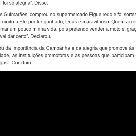
foi só alegria”. Disse.
ses Guimarães, comprou no supermercado Figueiredo e foi sor
 muito a Ele por ter ganhado, Deus é maravilhoso. Quem acre
arrumar um pouco minha vida, pois pretendo vender a moto e, gra
ai dar certo”. Declarou.
alou da importância da Campanha e da alegria que promove às
ade, as instituições promotoras e as pessoas que participam
as”. Concluiu.