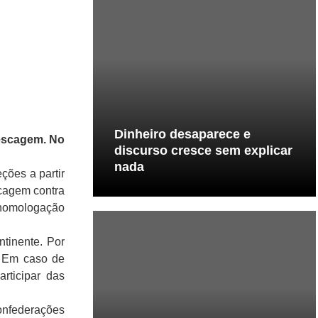
Dinheiro desaparece e
pescagem. No
discurso cresce sem explicar
nada
ções a partir
scagem contra
 homologação
tinente. Por
. Em caso de
rticipar das
onfederações