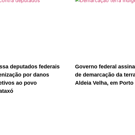
sa deputados federais
Governo federal assina
enização por danos
de demarcação da terr
etivos ao povo
Aldeia Velha, em Porto
ataxó
l Bahia de Comunicação - 2023 ©. Todos os direitos reser