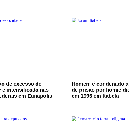
ão de excesso de
Homem é condenado a
 é intensificada nas
de prisão por homicídi
ederais em Eunápolis
em 1996 em Itabela