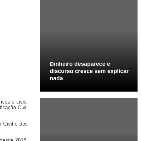
Dinheiro desaparece e
discurso cresce sem explicar
nada
cos e civis,
ficação Civil
 Civil e dos
 desde 2015.