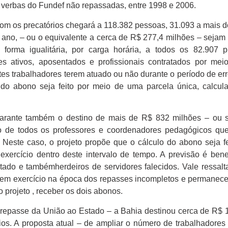
verbas do Fundef não repassadas, entre 1998 e 2006.
com os precatórios chegará a 118.382 pessoas, 31.093 a mais 
 ano, – ou o equivalente a cerca de R$ 277,4 milhões – sejam
 forma igualitária, por carga horária, a todos os 82.907 p
es ativos, aposentados e profissionais contratados por me
tes trabalhadores terem atuado ou não durante o período de er
o abono seja feito por meio de uma parcela única, calcul
garante também o destino de mais de R$ 832 milhões – ou 
o de todos os professores e coordenadores pedagógicos qu
este caso, o projeto propõe que o cálculo do abono seja f
exercício dentro deste intervalo de tempo. A previsão é bene
tado e tambémherdeiros de servidores falecidos. Vale ressalt
am em exercício na época dos repasses incompletos e permane
 projeto , receber os dois abonos.
repasse da União ao Estado – a Bahia destinou cerca de R$ 1
ios. A proposta atual – de ampliar o número de trabalhadores