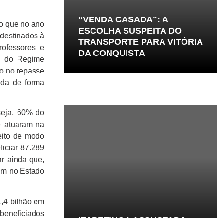
“VENDA CASADA": A
do que no ano
ESCOLHA SUSPEITA DO
 destinados à
TRANSPORTE PARA VITÓRIA
rofessores e
DA CONQUISTA
io do Regime
ro no repasse
ada de forma
seja, 60% do
e atuaram na
eito de modo
ficiar 87.289
ar ainda que,
cem no Estado
,4 bilhão em
 beneficiados