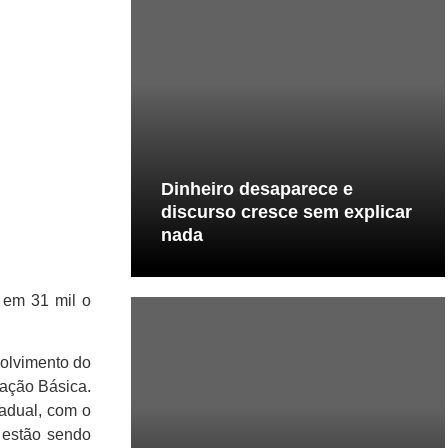
Dinheiro desaparece e
discurso cresce sem explicar
nada
r em 31 mil o
olvimento do
cação Básica.
tadual, com o
e estão sendo