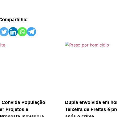
Compartilhe:
r Convida População
Dupla envolvida em ho
er Projetos e
Teixeira de Freitas é p
Proposta Inovadora
após o crime