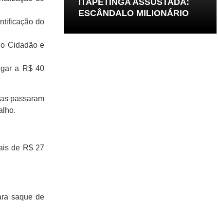
ITAPETINGA ASSUSTADA:
ESCÂNDALO MILIONÁRIO
tificação do
do Cidadão e
egar a R$ 40
ivas passaram
alho.
mais de R$ 27
ara saque de