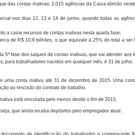
ue das contas inativas, 2.015 agências da Caixa abrirão nest
ecial nos dias 12, 13 e 14 de junho, quando todas as agênc
to a casar recursos de contas inativas nesta quarta fase;
erca de R$ 10,9 bilhões, o que equivale a 25% do total a ser 
da 5ª fase dos saques de contas inativas, que vai atender aos 
s, para trabalhadores nacidos em qualquer mês, é 31 de julho.
 uma conta inativa até 31 de dezembro de 2015. Uma conta 
ção ou rescisão do contrato de trabalho.
inativa está vinculada pelo menos desde o fim de 2015.
seja, que ainda receba depósitos pelo empregador atual.
documento de identificação do trabalhador e comprovante fi