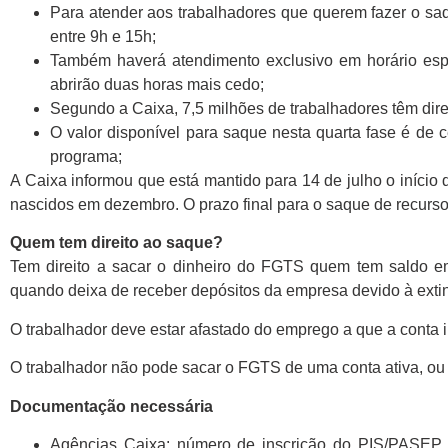
Para atender aos trabalhadores que querem fazer o saq
entre 9h e 15h;
Também haverá atendimento exclusivo em horário esp
abrirão duas horas mais cedo;
Segundo a Caixa, 7,5 milhões de trabalhadores têm direi
O valor disponível para saque nesta quarta fase é de c
programa;
A Caixa informou que está mantido para 14 de julho o início 
nascidos em dezembro. O prazo final para o saque de recurso
Quem tem direito ao saque?
Tem direito a sacar o dinheiro do FGTS quem tem saldo em
quando deixa de receber depósitos da empresa devido à extin
O trabalhador deve estar afastado do emprego a que a conta 
O trabalhador não pode sacar o FGTS de uma conta ativa, ou 
Documentação necessária
Agências Caixa: número de inscrição do PIS/PASEP, 