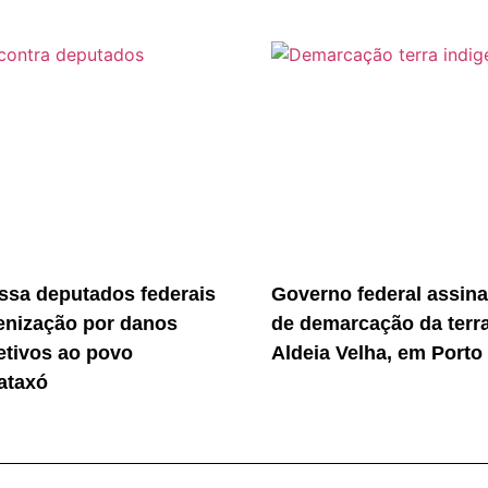
sa deputados federais
Governo federal assina
enização por danos
de demarcação da terr
etivos ao povo
Aldeia Velha, em Porto
ataxó