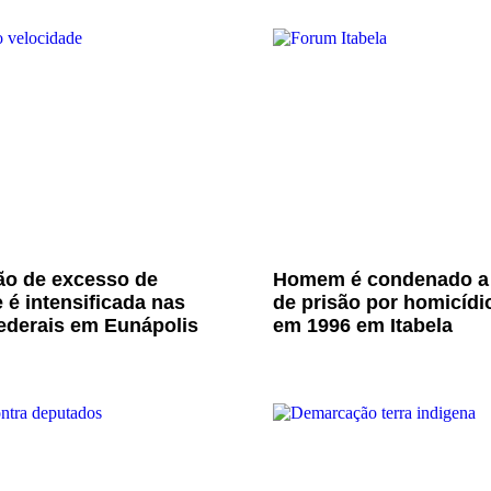
ão de excesso de
Homem é condenado a
 é intensificada nas
de prisão por homicídi
ederais em Eunápolis
em 1996 em Itabela