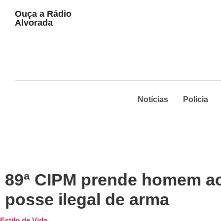
Play
Ouça a Rádio
Pause
Alvorada
Notícias
Policia
89ª CIPM prende homem acu
posse ilegal de arma
Estilo de Vida